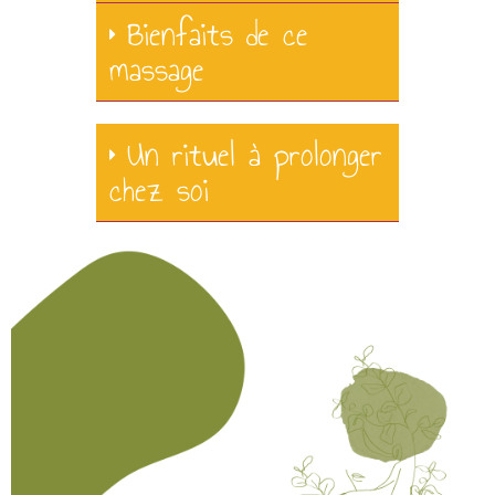
Bienfaits de ce
massage
Un rituel à prolonger
chez soi