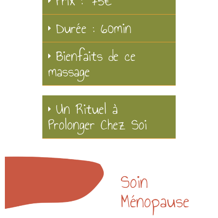
Prix : 75€
Durée : 60min
Bienfaits de ce
massage
Un Rituel à
Prolonger Chez Soi
Soin
Ménopause