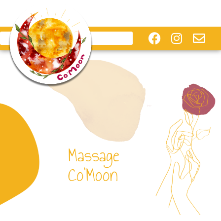
Massage
Co’Moon